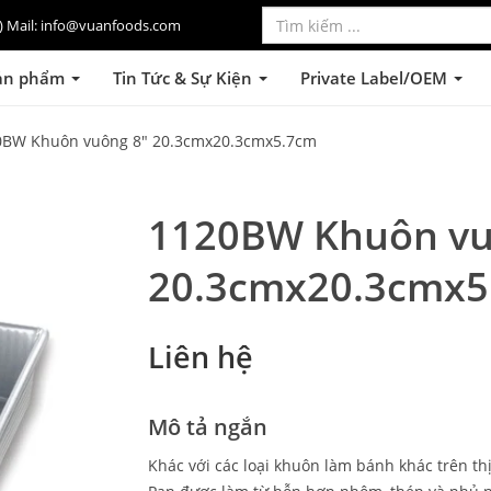
lo) Mail: info@vuanfoods.com
ản phẩm
Tin Tức & Sự Kiện
Private Label/OEM
0BW Khuôn vuông 8" 20.3cmx20.3cmx5.7cm
1120BW Khuôn vu
20.3cmx20.3cmx5
Liên hệ
Mô tả ngắn
Khác với các loại khuôn làm bánh khác trên t