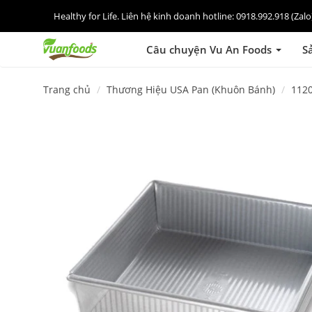
Healthy for Life. Liên hệ kinh doanh hotline: 0918.992.918 (Za
Câu chuyện Vu An Foods
S
Trang chủ
Thương Hiệu USA Pan (Khuôn Bánh)
112