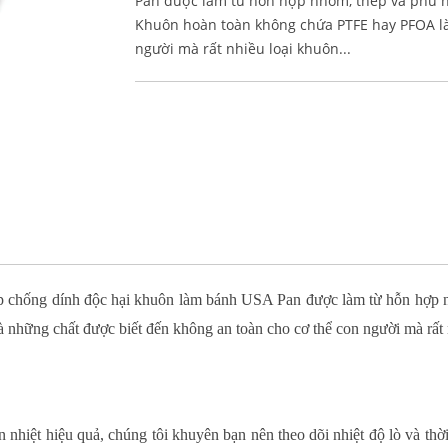
Pan được làm từ hỗn hợp nhôm, thép và phủ ngoà
Khuôn hoàn toàn không chứa PTFE hay PFOA là
người mà rất nhiều loại khuôn...
ớp chống dính độc hại khuôn làm bánh USA Pan được làm từ hỗn hợp nhôm
hững chất được biết đến không an toàn cho cơ thể con người mà rất 
ẫn nhiệt hiệu quả, chúng tôi khuyên bạn nên theo dõi nhiệt độ lò và th