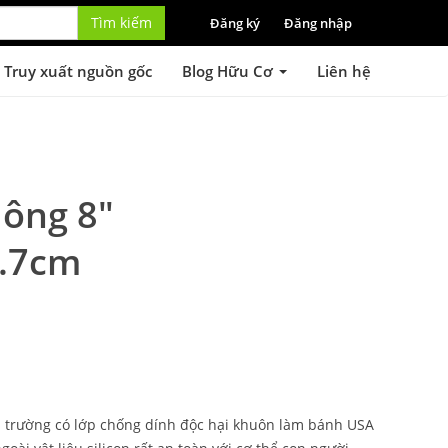
Tìm kiếm
Đăng ký
Đăng nhập
Truy xuất nguồn gốc
Blog Hữu Cơ
Liên hệ
ông 8"
.7cm
hị trường có lớp chống dính độc hại khuôn làm bánh USA