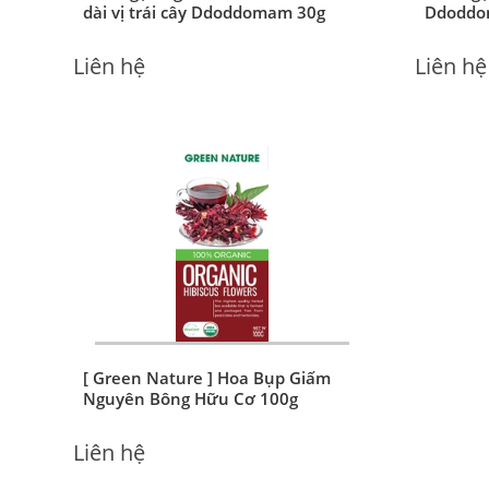
Bánh gạo ngũ cốc hữu cơ thanh
Bánh gạ
dài vị trái cây Ddoddomam 30g
Ddoddo
Liên hệ
Liên hệ
[ Green Nature ] Hoa Bụp Giấm