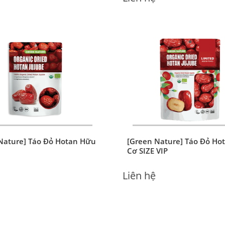
S] Hạt Mix Làm Sữa Hữu
[Biobees] Bột mì đa dụng h
Bột số 11
Liên hệ
Nature] Táo Đỏ Hotan Hữu
[Green Nature] Táo Đỏ Ho
Cơ SIZE VIP
Liên hệ