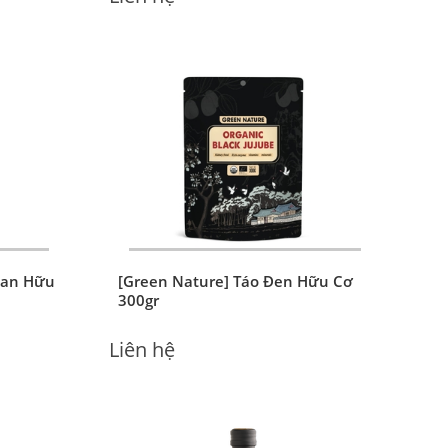
ữu cơ -
[Biobees] Bột mì Manitoba hữu cơ
- Bột số 13
Liên hệ
tan Hữu
[Green Nature] Táo Đen Hữu Cơ
300gr
Liên hệ