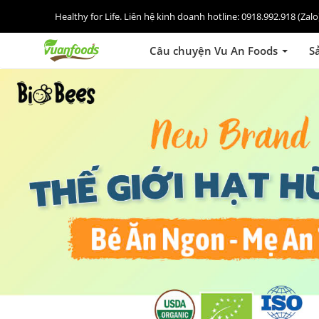
Healthy for Life. Liên hệ kinh doanh hotline: 0918.992.918 (Za
Câu chuyện Vu An Foods
S