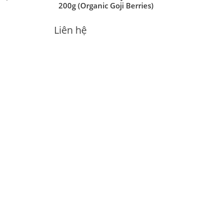
vị rau
[Green Nature] Kỷ Tử Hữu Cơ
200g (Organic Goji Berries)
Liên hệ