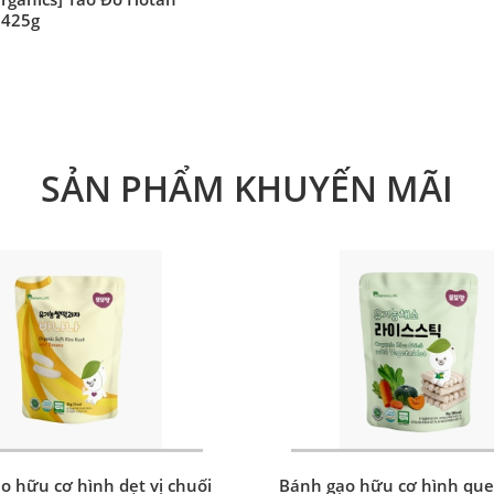
Organics] Táo Đỏ Hotan
 425g
SẢN PHẨM KHUYẾN MÃI