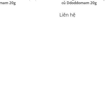
o hữu cơ hình dẹt vị chuối
Bánh gạo hữu cơ hình que 
mam 20g
củ Ddoddomam 20g
Liên hệ