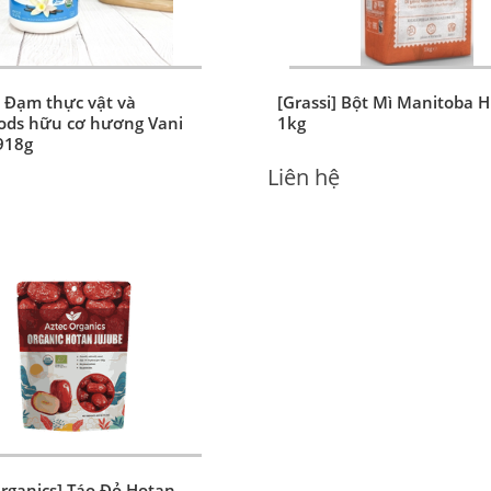
] Đạm thực vật và
[Grassi] Bột Mì Manitoba 
ods hữu cơ hương Vani
1kg
918g
Liên hệ