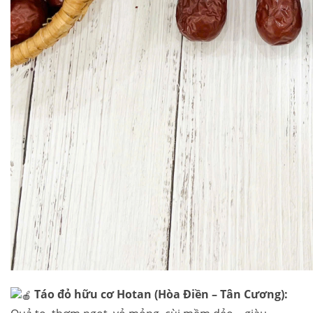
Táo đỏ hữu cơ Hotan (Hòa Điền – Tân Cương):