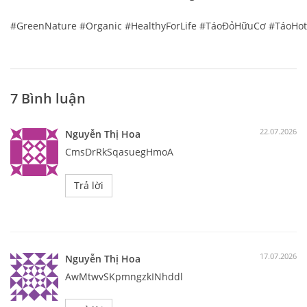
#GreenNature
#Organic
#HealthyForLife
#TáoĐỏHữuCơ
#TáoHo
7 Bình luận
22.07.2026
Nguyễn Thị Hoa
CmsDrRkSqasuegHmoA
Trả lời
17.07.2026
Nguyễn Thị Hoa
AwMtwvSKpmngzkINhddl