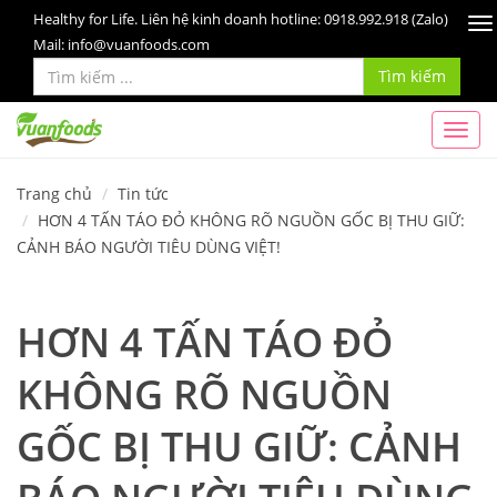
Healthy for Life. Liên hệ kinh doanh hotline: 0918.992.918 (Zalo)
To
Mail: info@vuanfoods.com
na
Tìm kiếm
Trang chủ
Tin tức
HƠN 4 TẤN TÁO ĐỎ KHÔNG RÕ NGUỒN GỐC BỊ THU GIỮ:
CẢNH BÁO NGƯỜI TIÊU DÙNG VIỆT!
HƠN 4 TẤN TÁO ĐỎ
KHÔNG RÕ NGUỒN
GỐC BỊ THU GIỮ: CẢNH