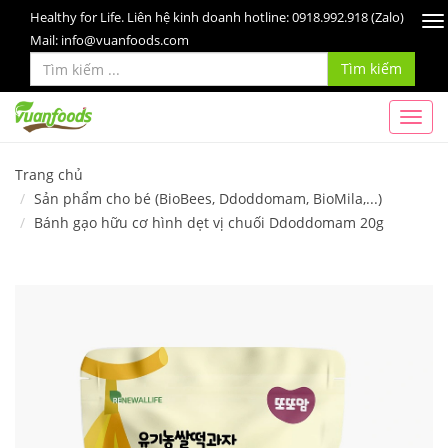
Healthy for Life. Liên hệ kinh doanh hotline: 0918.992.918 (Zalo)
To
Mail: info@vuanfoods.com
na
Tìm kiếm
Trang chủ
Sản phẩm cho bé (BioBees, Ddoddomam, BioMila,...)
Bánh gạo hữu cơ hình dẹt vị chuối Ddoddomam 20g