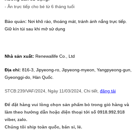
- Ăn trực tiếp cho bé từ 6 tháng tuổi
Bảo quản:
Nơi khô ráo, thoáng mát, tránh ánh nắng trực tiếp.
Giữ kín túi sau khi mở sử dụng
Nhà sản xuất:
Renewallife Co., Ltd
Địa chỉ:
816-3, Jipyeong-ro, Jipyeong-myeon, Yangpyeong-gun,
Gyeonggi-do, Hàn Quốc.
STCB:239/VAF/2024, Ngày 11/03/2024,
Chi tiết,
đăng tải
Để đặt hàng vui lòng chọn sản phẩm bỏ trong giỏ hàng và
làm theo hướng dẫn hoặc điện thoại tới số 0918.992.918
viber, zalo.
Chúng tôi ship toàn quốc, bán sỉ, lẻ.