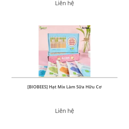
Liên hệ
[BIOBEES] Hạt Mix Làm Sữa Hữu Cơ
Liên hệ