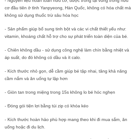
- Nguyên liệu hoàn toàn hữu cơ, được trồng tại vùng trồng hữu
cơ đầu tiên ở tỉnh Yanpyeong, Hàn Quốc, không có hóa chất mà
không sử dụng thuốc trừ sâu hóa học
- Sản phẩm giúp bổ sung tinh bột và các vi chất thiết yếu như:
vitamin, khoáng chất hỗ trợ cho sự phát triển toàn diện của bé.
- Chiên không dầu - sử dụng công nghệ làm chín bằng nhiệt và
áp suất, do đó không có dầu và ít calo.
- Kích thước nhỏ gọn, dễ cầm giúp bé tập nhai, tăng khả năng
cầm nắm và ăn uống tự lập hơn
- Giòn tan trong miệng trong 15s không lo bé hóc nghẹn
- Đóng gói tiện lợi bằng túi zip có khóa kéo
- Kích thước hoàn hảo phù hợp mang theo khi đi mua sắm, ăn
uống hoặc đi du lịch.