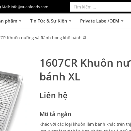
lo) Mail: info@vuanfoods.com
ản phẩm
Tin Tức & Sự Kiện
Private Label/OEM
7CR Khuôn nướng và Rãnh hong khô bánh XL
1607CR Khuôn nư
bánh XL
Liên hệ
Mô tả ngắn
Khác với các loại khuôn làm bánh khác trên t