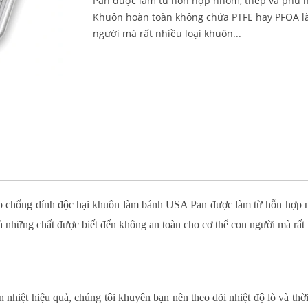
Pan được làm từ hỗn hợp nhôm, thép và phủ ngoà
Khuôn hoàn toàn không chứa PTFE hay PFOA là
người mà rất nhiều loại khuôn...
ớp chống dính độc hại khuôn làm bánh USA Pan được làm từ hỗn hợp nhôm
hững chất được biết đến không an toàn cho cơ thể con người mà rất 
ẫn nhiệt hiệu quả, chúng tôi khuyên bạn nên theo dõi nhiệt độ lò và th