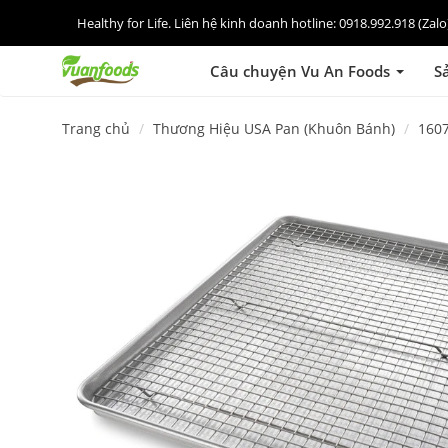
Healthy for Life. Liên hệ kinh doanh hotline: 0918.992.918 (Za
Câu chuyện Vu An Foods
S
Trang chủ
Thương Hiệu USA Pan (Khuôn Bánh)
160